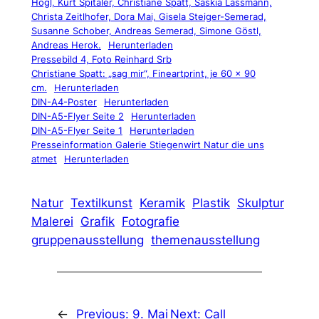
Hogl, Kurt Spitaler, Christiane Spatt, Saskia Lassmann,
Christa Zeitlhofer, Dora Mai, Gisela Steiger-Semerad,
Susanne Schober, Andreas Semerad, Simone Göstl,
Andreas Herok.
Herunterladen
Pressebild 4, Foto Reinhard Srb
Christiane Spatt: „sag mir“, Fineartprint, je 60 x 90
cm.
Herunterladen
DIN-A4-Poster
Herunterladen
DIN-A5-Flyer Seite 2
Herunterladen
DIN-A5-Flyer Seite 1
Herunterladen
Presseinformation Galerie Stiegenwirt Natur die uns
atmet
Herunterladen
Natur
Textilkunst
Keramik
Plastik
Skulptur
Malerei
Grafik
Fotografie
gruppenausstellung
themenausstellung
←
Previous:
9. Mai
Next:
Call