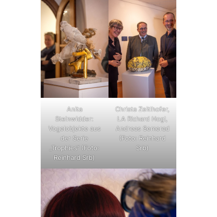
Anita
Christa Zeitlhofer,
Steinwidder:
LA Richard Hogl,
Vogelobjekte aus
Andreas Semerad
der Serie
(Foto: Reinhard
„Trophies“ (Foto:
Srb)
Reinhard Srb)