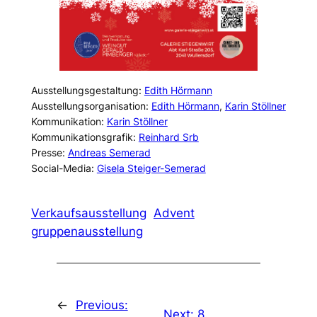
Ausstellungsgestaltung:
Edith Hörmann
Ausstellungsorganisation:
Edith Hörmann
,
Karin Stöllner
Kommunikation:
Karin Stöllner
Kommunikationsgrafik:
Reinhard Srb
Presse:
Andreas Semerad
Social-Media:
Gisela Steiger-Semerad
Verkaufsausstellung
Advent
gruppenausstellung
←
Previous:
Next:
8.