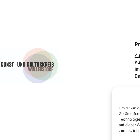
P
Au
Kü
Im
Da
Um dir ein 
Geräteinfor
Technologie
auf dieser W
zurückziehs