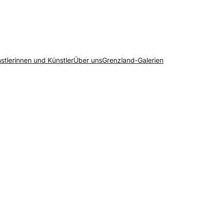
stlerinnen und Künstler
Über uns
Grenzland-Galerien